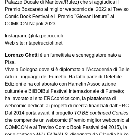
Palazzo Ducale di Mantova/Rulez
) che si aggiudica il
Premio Boscarato al miglior webcomic del 2022 al Treviso
Comic Book Festival e il Premio "Giovani letture" al
COMICON Napoli 2023.
Instagram:
@rita.petruccioli
Web site:
ritapetruccioli.net
Lorenzo Ghetti
è un fumettista e sceneggiatore nato a
Pisa.
Vive a Bologna dove si è diplomato all’Accademia di Belle
Arti in Linguaggi del Fumetto. Ha fatto parte di Delebile
Edizioni e ha collaborato con Hamelin Associazione
culturale e BilBOlBul Festival Internazionale di Fumetto;
ha lavorato al sito ERCcomics.com, la piattaforma di
webcomic dedicati ai progetti di ricerca finanziati dall’ERC.
Dal 2014 porta avanti il progetto
TO BE continued Comics
,
che comprende un webcomic (Premio miglior webcomic al
COMICON e al Treviso Comic Book Festival del 2015), la
serie cartacea
MILLENNIALS
, disegnata da Claudia Nuke