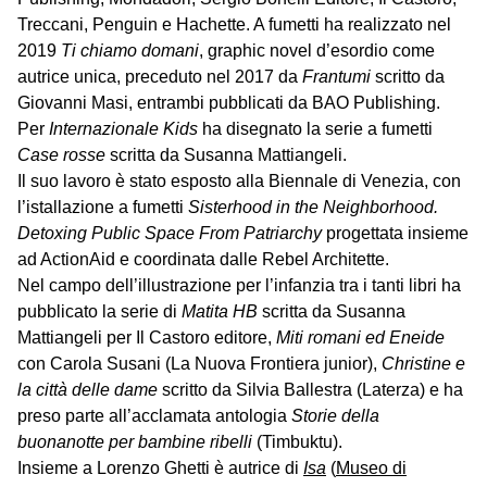
Treccani, Penguin e Hachette. A fumetti ha realizzato nel
2019
Ti chiamo domani
, graphic novel d’esordio come
autrice unica, preceduto nel 2017 da
Frantumi
scritto da
Giovanni Masi, entrambi pubblicati da BAO Publishing.
Per
Internazionale Kids
ha disegnato la serie a fumetti
Case rosse
scritta da Susanna Mattiangeli.
Il suo lavoro è stato esposto alla Biennale di Venezia, con
l’istallazione a fumetti
Sisterhood in the Neighborhood.
Detoxing Public Space From Patriarchy
progettata insieme
ad ActionAid e coordinata dalle Rebel Architette.
Nel campo dell’illustrazione per l’infanzia tra i tanti libri ha
pubblicato la serie di
Matita HB
scritta da Susanna
Mattiangeli per Il Castoro editore,
Miti romani ed Eneide
con Carola Susani (La Nuova Frontiera junior),
Christine e
la città delle dame
scritto da Silvia Ballestra (Laterza) e ha
preso parte all’acclamata antologia
Storie della
buonanotte per bambine ribelli
(Timbuktu).
Insieme a Lorenzo Ghetti è autrice di
Isa
(
Museo di