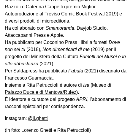
Razzoli e Caterina Cappelli (premio Miglior
Autoproduzione al Treviso Comic Book Festival 2019) e
diversi prodotti di microeditoria.
Ha collaborato con
Smemoranda
, Dayjob Studio,
Attaccapanni Press e Apple.
Ha pubblicato per Coconino Press i libri a fumetti
Dove
non sei tu
(2018),
Non dimenticarti di me
(2019) per il
progetto del Ministero della Cultura
Fumetti nei Musei
e
In
alto abbastanza
(2021).
Per Saldapress ha pubblicato
Fabula
(2021) disegnato da
Francesco Guarnaccia.
Insieme a Rita Petruccioli è autore di
Isa
(
Museo di
Palazzo Ducale di Mantova/Rulez
).
È ideatore e curatore del progetto
APRI
, l’abbonamento di
racconti epistolari per corrispondenza.
Instagram:
@il.ghetti
(In foto: Lorenzo Ghetti e Rita Petruccioli)